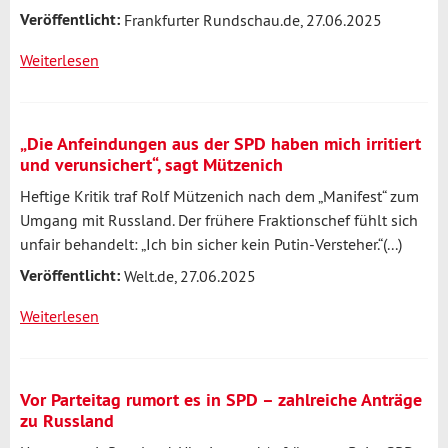
Veröffentlicht:
Frankfurter Rundschau.de, 27.06.2025
Weiterlesen
über
Vor
dem
SPD-
„Die Anfeindungen aus der SPD haben mich irritiert
Parteitag:
und verunsichert“, sagt Mützenich
Mützenich
Heftige Kritik traf Rolf Mützenich nach dem „Manifest“ zum
wehrt
Umgang mit Russland. Der frühere Fraktionschef fühlt sich
sich
unfair behandelt: „Ich bin sicher kein Putin-Versteher.“(...)
gegen
Veröffentlicht:
Vorwürfe
Welt.de, 27.06.2025
–
Weiterlesen
über
„Bin
„Die
kein
Anfeindungen
Putin-
aus
Versteher“
Vor Parteitag rumort es in SPD – zahlreiche Anträge
der
zu Russland
SPD