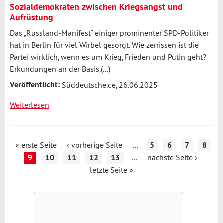
Linken-
Sozialdemokraten zwischen Kriegsangst und
Chef
Aufrüstung
van
Das „Russland-Manifest“ einiger prominenter SPD-Politiker
Aken
hat in Berlin für viel Wirbel gesorgt. Wie zerrissen ist die
um
Partei wirklich, wenn es um Krieg, Frieden und Putin geht?
die
Erkundungen an der Basis.(...)
SPD
Veröffentlicht:
sorgt
Süddeutsche.de, 26.06.2025
Weiterlesen
über
Sozialdemokraten
zwischen
Kriegsangst
« erste Seite
‹ vorherige Seite
…
5
6
7
8
Seiten
und
9
10
11
12
13
…
nächste Seite ›
Aufrüstung
letzte Seite »