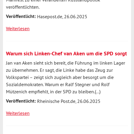
sich
veröffentlichten.
zu
Veröffentlicht:
gehen
Hasepost.de, 26.06.2025
Weiterlesen
über
Mützenich
verteidigt
Russland-
Warum sich Linken-Chef van Aken um die SPD sorgt
Manifest
Jan van Aken sieht sich bereit, die Führung im linken Lager
gegen
zu übernehmen. Er sagt, die Linke habe das Zeug zur
scharfe
Volkspartei – zeigt sich zugleich aber besorgt um die
SPD-
Sozialdemokraten. Warum er Ralf Stegner und Rolf
Kritik
Mützenich empfiehlt, in der SPD zu bleiben.(...)
Veröffentlicht:
Rheinische Post.de, 26.06.2025
Weiterlesen
über
Warum
sich