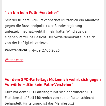
von
der
"Ich bin kein Putin-Versteher"
SPD
Seit der frühere SPD-Fraktionschef Mützenich ein Manifest
übrig
gegen die Russlandpolitik der Bundesregierung
ist?
unterzeichnet hat, weht ihm ein kalter Wind aus der
Ein
eigenen Partei ins Gesicht. Der Sozialdemokrat fühlt sich
Apparat
von der Heftigkeit verletzt.
Veröffentlicht:
n-tv.de, 27.06.2025
Weiterlesen
über
"Ich
bin
kein
Vor dem SPD-Parteitag: Mützenich wehrt sich gegen
Putin-
Vorwürfe – „Bin kein Putin-Versteher“
Versteher"
Kurz vor dem SPD-Parteitag fühlt sich der frühere SPD-
Fraktionschef Rolf Mützenich von seiner Partei schlecht
behandelt. Hintergrund ist das Manifest.(...)