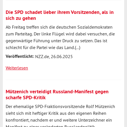
und
die
Die SPD schadet lieber ihrem Vorsitzenden, als in
Leerstellen
sich zu gehen
Ab Freitag treffen sich die deutschen Sozialdemokraten
zum Parteitag. Der linke Flügel wird dabei versuchen, die
gegenwärtige Führung unter Druck zu setzen. Das ist
schlecht für die Partei wie das Land.(...)
Veröffentlicht:
NZZ.de, 26.06.2025
Weiterlesen
über
Die
SPD
schadet
Mützenich verteidigt Russland-Manifest gegen
lieber
scharfe SPD-Kritik
ihrem
Der ehemalige SPD-Fraktionsvorsitzende Rolf Mützenich
Vorsitzenden,
sieht sich mit heftiger Kritik aus den eigenen Reihen
als
konfrontiert, nachdem er und weitere Unterzeichner ein
in
Manifest zu einer veränderten Russlandpolitik