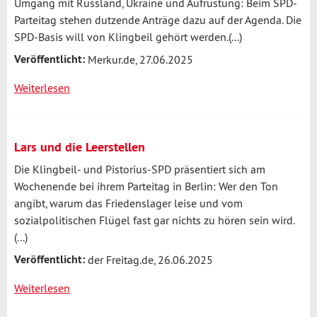
Umgang mit Russland, Ukraine und Aufrüstung: Beim SPD-
haben
Parteitag stehen dutzende Anträge dazu auf der Agenda. Die
mich
SPD-Basis will von Klingbeil gehört werden.(...)
irritiert
Veröffentlicht:
und
Merkur.de, 27.06.2025
verunsichert“,
Weiterlesen
über
sagt
Vor
Mützenich
Parteitag
rumort
Lars und die Leerstellen
es
Die Klingbeil- und Pistorius-SPD präsentiert sich am
in
Wochenende bei ihrem Parteitag in Berlin: Wer den Ton
SPD
angibt, warum das Friedenslager leise und vom
–
sozialpolitischen Flügel fast gar nichts zu hören sein wird.
zahlreiche
(...)
Anträge
zu
Veröffentlicht:
der Freitag.de, 26.06.2025
Russland
Weiterlesen
über
Lars