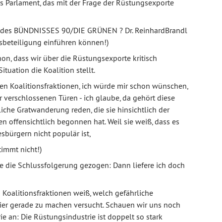
es Parlament, das mit der Frage der Rüstungsexporte
nd des BÜNDNISSES 90/DIE GRÜNEN ? Dr. ReinhardBrandl
tsbeteiligung einführen können!)
hon, dass wir über die Rüstungsexporte kritisch
ituation die Koalition stellt.
n Koalitionsfraktionen, ich würde mir schon wünschen,
r verschlossenen Türen - ich glaube, da gehört diese
liche Gratwanderung reden, die sie hinsichtlich der
 offensichtlich begonnen hat. Weil sie weiß, dass es
bürgern nicht populär ist,
timmt nicht!)
sie die Schlussfolgerung gezogen: Dann liefere ich doch
n Koalitionsfraktionen weiß, welch gefährliche
er gerade zu machen versucht. Schauen wir uns noch
e an: Die Rüstungsindustrie ist doppelt so stark