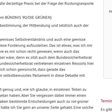
s die derzeitige Praxis bei der Frage der Rüstungsexporte
M
d dem BÜNDNIS 90/DIE GRÜNEN)
bestimmung, der Mitberatung und letztlich auch der
 gewisses Selbstverständnis und auch eine gewisse
iese Forderung aufzustellen. Das ist etwas, was ich mir
äre es mir schon recht gewesen, wenn auch das
ei wäre; denn es sitzt auch dem Bundessicherheitsrat
Bundessicherheitsrat vertretenen einzelnen Ressorts hier
tlich schon gewünscht, dass gerade das
in selbstbewusstes Parlament in diese Debatte mit
 oft genug und, wie ich glaube, in einzelnen Teilen zu
etan haben. Aber Sie vergessen dabei immer einen
Termi
haben bestimmte Entscheidungen auch zu rot-grüner
 Da hätte ich Sie gern an unserer Seite gehabt. Eine solche
Es gib