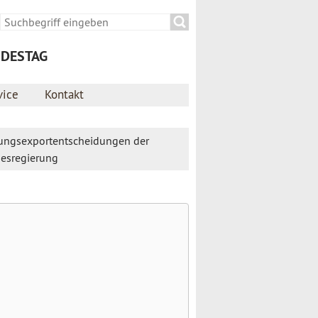
Suche
Suchformular
NDESTAG
vice
Kontakt
ungsexportentscheidungen der
esregierung