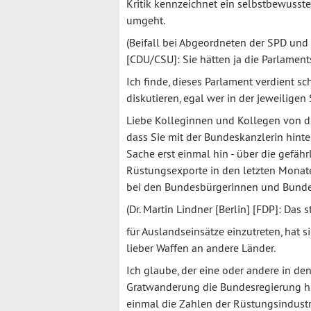
Kritik kennzeichnet ein selbstbewusst
umgeht.
(Beifall bei Abgeordneten der SPD u
[CDU/CSU]: Sie hätten ja die Parlamen
Ich finde, dieses Parlament verdient sc
diskutieren, egal wer in der jeweiligen S
Liebe Kolleginnen und Kollegen von de
dass Sie mit der Bundeskanzlerin hinte
Sache erst einmal hin - über die gefähr
Rüstungsexporte in den letzten Monaten
bei den Bundesbürgerinnen und Bundes
(Dr. Martin Lindner [Berlin] [FDP]: Das s
für Auslandseinsätze einzutreten, hat 
lieber Waffen an andere Länder.
Ich glaube, der eine oder andere in de
Gratwanderung die Bundesregierung hi
einmal die Zahlen der Rüstungsindustri