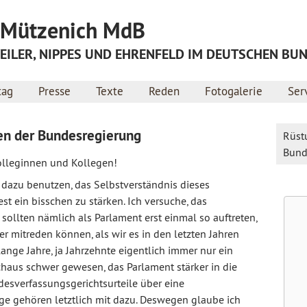
Jump to navigation
f Mützenich MdB
ILER, NIPPES UND EHRENFELD IM DEUTSCHEN BU
tag
Presse
Texte
Reden
Fotogalerie
Ser
n der Bundesregierung
Rüst
Bund
Kolleginnen und Kollegen!
 dazu benutzen, das Selbstverständnis dieses
st ein bisschen zu stärken. Ich versuche, das
sollten nämlich als Parlament erst einmal so auftreten,
er mitreden können, als wir es in den letzten Jahren
ange Jahre, ja Jahrzehnte eigentlich immer nur ein
chaus schwer gewesen, das Parlament stärker in die
esverfassungsgerichtsurteile über eine
e gehören letztlich mit dazu. Deswegen glaube ich