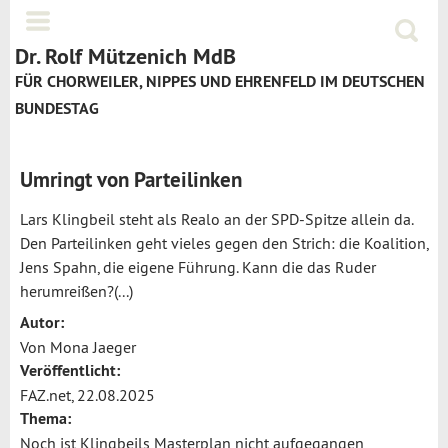
Jump to navigation
Menü
Suchf
Dr. Rolf Mützenich MdB
FÜR CHORWEILER, NIPPES UND EHRENFELD IM DEUTSCHEN
BUNDESTAG
Umringt von Parteilinken
Lars Klingbeil steht als Realo an der SPD-Spitze allein da.
Den Parteilinken geht vieles gegen den Strich: die Koalition,
Jens Spahn, die eigene Führung. Kann die das Ruder
herumreißen?(...)
Autor:
Von Mona Jaeger
Veröffentlicht:
FAZ.net, 22.08.2025
Thema:
Noch ist Klingbeils Masterplan nicht aufgegangen