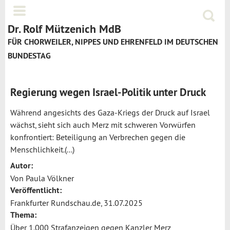
Jump to navigation
Menü
Suchf
Dr. Rolf Mützenich MdB
FÜR CHORWEILER, NIPPES UND EHRENFELD IM DEUTSCHEN
BUNDESTAG
Regierung wegen Israel-Politik unter Druck
Während angesichts des Gaza-Kriegs der Druck auf Israel
wächst, sieht sich auch Merz mit schweren Vorwürfen
konfrontiert: Beteiligung an Verbrechen gegen die
Menschlichkeit.(...)
Autor:
Von Paula Völkner
Veröffentlicht:
Frankfurter Rundschau.de, 31.07.2025
Thema:
Über 1.000 Strafanzeigen gegen Kanzler Merz