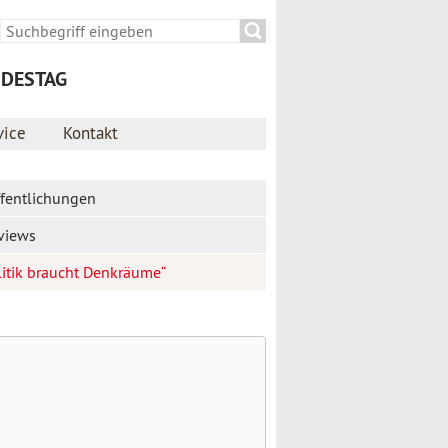
Suche
Suchformular
NDESTAG
vice
Kontakt
ffentlichungen
rviews
litik braucht Denkräume“