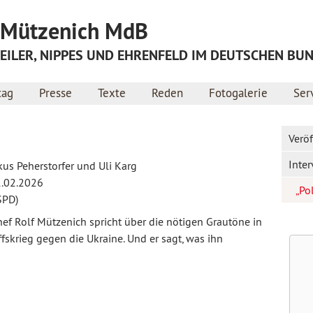
Jump to navigation
f Mützenich MdB
ILER, NIPPES UND EHRENFELD IM DEUTSCHEN BU
tag
Presse
Texte
Reden
Fotogalerie
Ser
Verö
Inte
rkus Peherstorfer und Uli Karg
1.02.2026
„Po
SPD)
ef Rolf Mützenich spricht über die nötigen Grautöne in
skrieg gegen die Ukraine. Und er sagt, was ihn